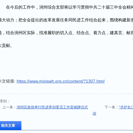
在今后的工作中，润州综合支部将以学习贯彻中共二十届三中全会精
强大动力；把全会提出的改革发展任务同民进工作结合起来，围绕构建新
题，结合润州区实际，找准履职的切入点、结合点、着力点，建真言、献
大贡献。
本文链接:
https://www.mjzjswh.org.cn/content/?1307.html
享到：
上一条：
润州区政协举行民进界别委员工作室揭牌仪式
下一条：
“共护长
动
相关文章