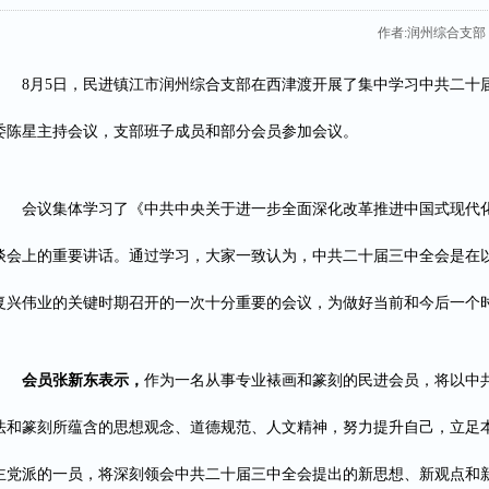
作者:润州综合支部
8月5日，民进镇江市润州综合支部在西津渡开展了集中学习中共二十
委陈星主持会议，支部班子成员和部分会员参加会议。
会议集体学习了《中共中央关于进一步全面深化改革推进中国式现代
谈会上的重要讲话。通过学习，大家一致认为，中共二十届三中全会是在
复兴伟业的关键时期召开的一次十分重要的会议，为做好当前和今后一个
会员张新东表示，
作为一名从事专业裱画和篆刻的民进会员，将以中
法和篆刻所蕴含的思想观念、道德规范、人文精神，努力提升自己，立足
主党派的一员，将深刻领会中共二十届三中全会提出的新思想、新观点和