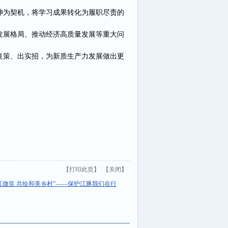
神为契机，将学习成果转化为履职尽责的
发展格局、推动经济高质量发展等重大问
良策、出实招，为新质生产力发展做出更
【
打印此页
】 【
关闭
】
江微笑 共绘和美乡村”——保护江豚我们在行