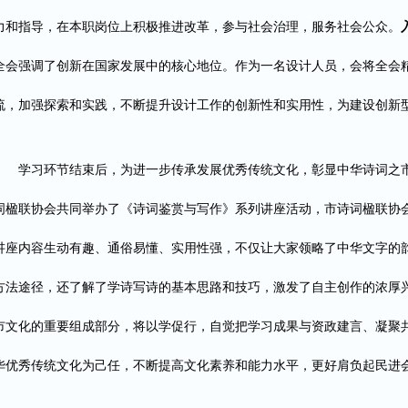
力和指导，在本职岗位上积极推进改革，参与社会治理，服务社会公众。
全会强调了创新在国家发展中的核心地位。作为一名设计人员，会将全会
流，加强探索和实践，不断提升设计工作的创新性和实用性，为建设创新
学习环节结束后，为进一步传承发展优秀传统文化，彰显中华诗词之
词楹联协会共同举办了《诗词鉴赏与写作》系列讲座活动，市诗词楹联协
讲座内容生动有趣、通俗易懂、实用性强，不仅让大家领略了中华文字的
方法途径，还了解了学诗写诗的基本思路和技巧，激发了自主创作的浓厚
市文化的重要组成部分，将以学促行，自觉把学习成果与资政建言、凝聚
华优秀传统文化为己任，不断提高文化素养和能力水平，更好肩负起民进