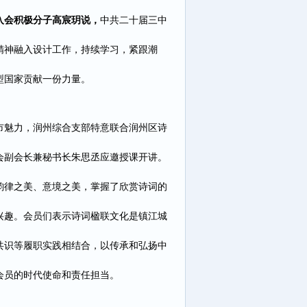
入会积极分子高宸玥说，
中共二十届三中
精神融入设计工作，持续学习，紧跟潮
型国家贡献一份力量。
市魅力，润州综合支部特意联合润州区诗
会副会长兼秘书长朱思丞应邀授课开讲。
韵律之美、意境之美，掌握了欣赏诗词的
兴趣。会员们表示诗词楹联文化是镇江城
共识等履职实践相结合，以传承和弘扬中
会员的时代使命和责任担当。