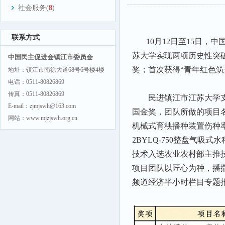
社会服务(
8
)
联系方式
10月12日至15日
苏大学实现两项历史性突
中国民主促进会镇江市委员会
奖；首次获得“青年红色筑
地址：镇江市南徐大道68号6号楼4楼
电话：0511-80826869
传真：0511-80826869
民进镇江市江苏大学
E-mail：zjmjswh@163.com
国金奖，团队所做的项目名
网站：www.mjzjswh.org.cn
机械式育秧播种装置伤种
2BYLQ-750整盘气
技术入选农业农村部主推技
项目团队以匠心为种，播
频道经济半小时栏目专题