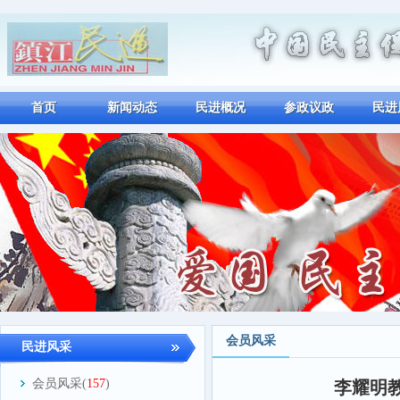
首页
新闻动态
民进概况
参政议政
民进
会员风采
民进风采
会员风采(
157
)
李耀明