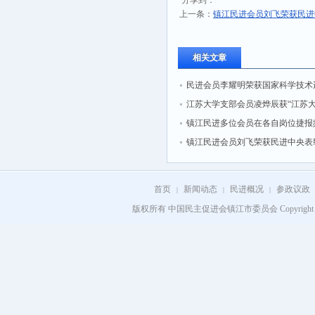
分享到：
上一条：
镇江民进会员刘飞荣获民进
相关文章
民进会员李耀明荣获国家科学技术
二等奖
江苏大学支部会员凌烨辰获“江苏
长征突击手”称号
镇江民进多位会员在各自岗位捷报
镇江民进会员刘飞荣获民进中央表
首页
新闻动态
民进概况
参政议政
|
|
|
版权所有 中国民主促进会镇江市委员会 Copyright 2008 - 202