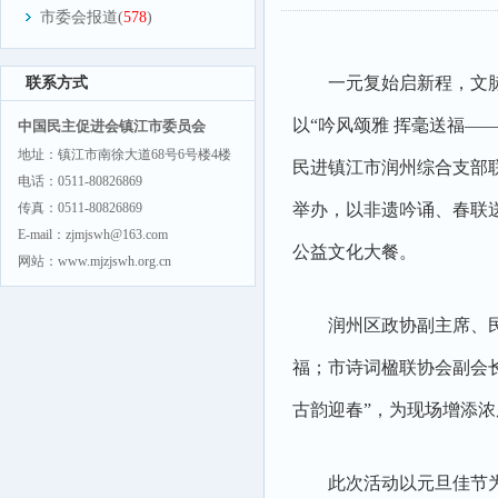
市委会报道(
578
)
一元复始启新程，文
联系方式
以“吟风颂雅 挥毫送福—
中国民主促进会镇江市委员会
地址：镇江市南徐大道68号6号楼4楼
民进镇江市润州综合支部
电话：0511-80826869
传真：0511-80826869
举办，以非遗吟诵、春联
E-mail：zjmjswh@163.com
公益文化大餐。
网站：www.mjzjswh.org.cn
润州区政协副主席、
福；市诗词楹联协会副会
古韵迎春”，为现场增添
此次活动以元旦佳节