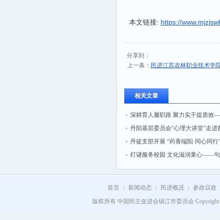
本文链接:
https://www.mjzjsw
分享到：
上一条：
民进江苏农林职业技术学
相关文章
深耕育人履职路 聚力实干提质效
州小教支部召开2026年年中工作会
丹阳基层委员会“心理大讲堂”走进
街社区 为基层群众“解压舒心”
丹徒支部开展 “药香端阳·同心同行
学习实践活动
灯谜服务校园 文化滋润童心——
部开展“灯谜服务校园”主题活动
首页
新闻动态
民进概况
参政议政
|
|
|
版权所有 中国民主促进会镇江市委员会 Copyright 2008 - 202