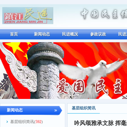
首页
新闻动态
民进概况
参政议政
民进
基层组织简讯
新闻动态
基层组织简讯(
592
)
吟风颂雅承文脉 挥